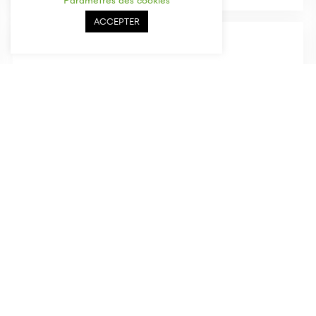
Paramètres des cookies
ACCEPTER
Westside Apotheke
Gilberte-de-Courgenay-Platz 4
3027 Bern
Zentrum Apotheke
Thunstrasse 21
3510 Konolfingen
Zug Apotheke
Bahnhofplatz
6300 Zug