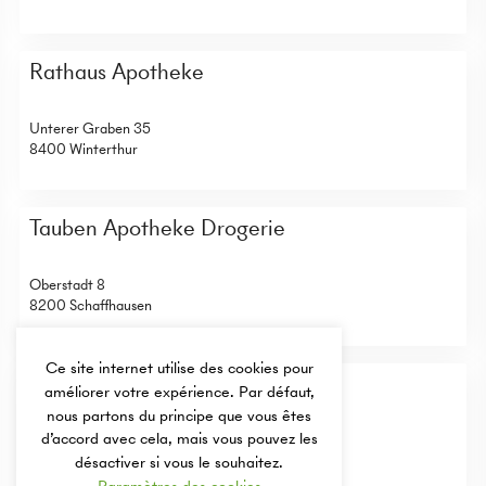
Rathaus Apotheke
Unterer Graben 35
8400 Winterthur
Tauben Apotheke Drogerie
Oberstadt 8
8200 Schaffhausen
Ce site internet utilise des cookies pour
Turm Apotheke
améliorer votre expérience. Par défaut,
nous partons du principe que vous êtes
d’accord avec cela, mais vous pouvez les
Jurastrasse 18
4900 Langenthal
désactiver si vous le souhaitez.