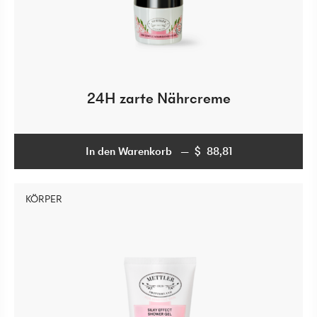
24H zarte Nährcreme
In den Warenkorb
$
88,81
$
88,81
KÖRPER