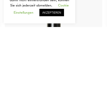
damit nicht einverstanden sein, können
Sie sich jederzeit abmelden.
Cookie
Einstellungen
AKZEPTIEREN
Extrem mildes Serum
In den Warenkorb
$
94,16
$
94,16