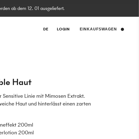
rden ab dem 12. 01 ausgeliefert.
DE
LOGIN
EINKAUFSWAGEN
ible Haut
r Sensitive Linie mit Mimosen Extrakt.
weiche Haut und hinterlässt einen zarten
eneffekt 200ml
perlotion 200ml