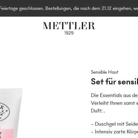
eiertage geschlossen. Bestellungen, die nach dem 21.12 eingehen, we
Sensible Haut
Set für sens
Die Essentials aus de
Verleiht Ihnen samt 
Duft: .
– Duschgel mit Seid
– Intensiv zarte Kör