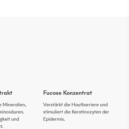
trakt
Fucose Konzentrat
Gr
e Mineralien,
Verstärkt die Hautbarriere und
Hil
minosäuren.
stimuliert die Keratinozyten der
ver
gkeit und
Epidermis.
t.