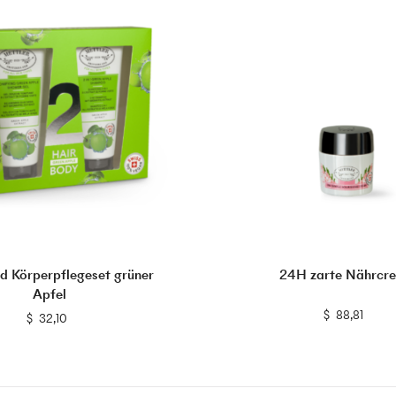
d Körperpflegeset grüner
24H zarte Nährcr
Apfel
$
88,81
$
$
32,10