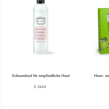
Schaumbad für empfindliche Haut
Haar- un
$
$
34,24