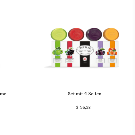
eme
Set mit 4 Seifen
$
$
$
36,38