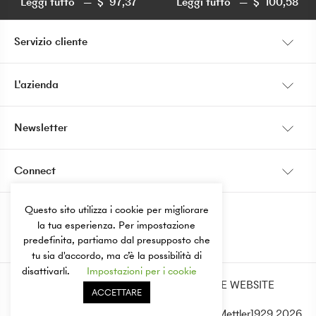
Leggi tutto
$
97,37
Leggi tutto
$
100,58
$
97,37
$
100,58
Servizio cliente
Il mio conto
L'azienda
Spedizione
La nostra storia
Newsletter
Pagamento
Store locator
Vorrei ricevere maggiori informazioni su prodotti, servizi e
Politica di ritorno
Connect
novità Mettler.
Diventa rivenditore
Contatto
Questo sito utilizza i cookie per migliorare
la tua esperienza. Per impostazione
Switzerland
IT
predefinita, partiamo dal presupposto che
tu sia d'accordo, ma c’è la possibilità di
disattivarli.
Impostazioni per i cookie
TERMS AND CONDITIONS OF USE OF THE WEBSITE
ACCETTARE
© Mettler1929 2026